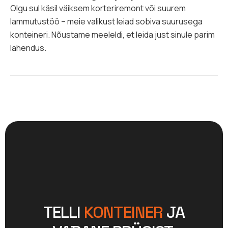
Olgu sul käsil väiksem korteriremont või suurem
lammutustöö – meie valikust leiad sobiva suurusega
konteineri. Nõustame meeleldi, et leida just sinule parim
lahendus.
TELLI
KONTEINER
JA