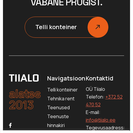
VABANE PRÜGIST.
Telli konteiner
Navigatsioon
Kontaktid
alates
OÜ Tiialo
Telli konteiner
Telefon:
+372 52
Tehnika rent
2013
470 52
Teenused
E-mail:
Teenuste
info@tiialo.ee
hinnakiri
Tegevusaadress: