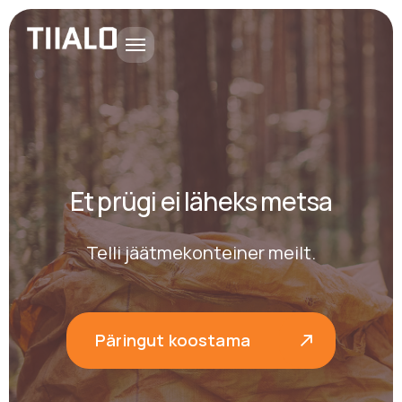
Et prügi ei läheks metsa
Telli jäätmekonteiner meilt.
Päringut koostama