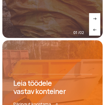
01
/
02
Leia töödele
vastav konteiner
Päringut koostama