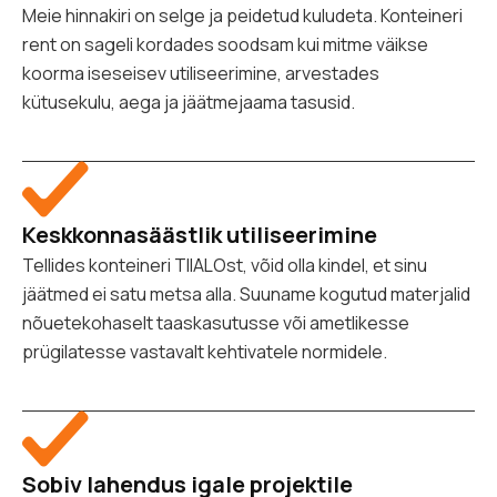
Meie hinnakiri on selge ja peidetud kuludeta. Konteineri
rent on sageli kordades soodsam kui mitme väikse
koorma iseseisev utiliseerimine, arvestades
kütusekulu, aega ja jäätmejaama tasusid.
Keskkonnasäästlik utiliseerimine
Tellides konteineri TIIALOst, võid olla kindel, et sinu
jäätmed ei satu metsa alla. Suuname kogutud materjalid
nõuetekohaselt taaskasutusse või ametlikesse
prügilatesse vastavalt kehtivatele normidele.
Sobiv lahendus igale projektile