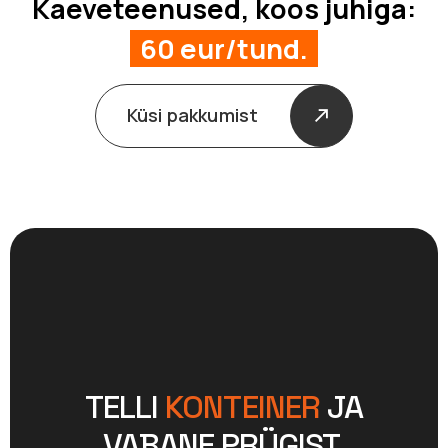
Kaeveteenused, koos juhiga:
60 eur/tund.
Küsi pakkumist
TELLI
KONTEINER
JA
VABANE PRÜGIST.