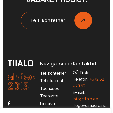
Telli konteiner
Navigatsioon
Kontaktid
alates
OÜ Tiialo
Telli konteiner
Telefon:
+372 52
Tehnika rent
2013
470 52
Teenused
E-mail:
Teenuste
info@tiialo.ee
hinnakiri
Tegevusaadress:
Jäätmete
Plaadi 4, Pärnu