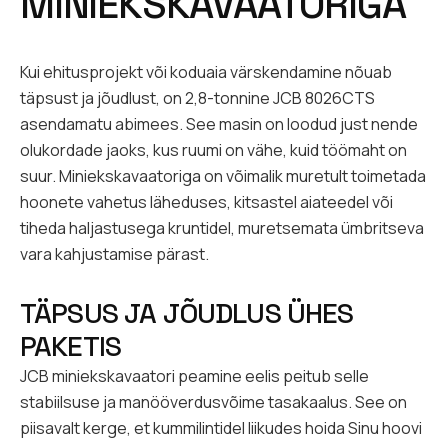
MINIEKSKAVAATORIGA
Kui ehitusprojekt või koduaia värskendamine nõuab
täpsust ja jõudlust, on 2,8-tonnine JCB 8026CTS
asendamatu abimees. See masin on loodud just nende
olukordade jaoks, kus ruumi on vähe, kuid töömaht on
suur. Miniekskavaatoriga on võimalik muretult toimetada
hoonete vahetus läheduses, kitsastel aiateedel või
tiheda haljastusega kruntidel, muretsemata ümbritseva
vara kahjustamise pärast.
TÄPSUS JA JÕUDLUS ÜHES
PAKETIS
JCB miniekskavaatori peamine eelis peitub selle
stabiilsuse ja manööverdusvõime tasakaalus. See on
piisavalt kerge, et kummilintidel liikudes hoida Sinu hoovi