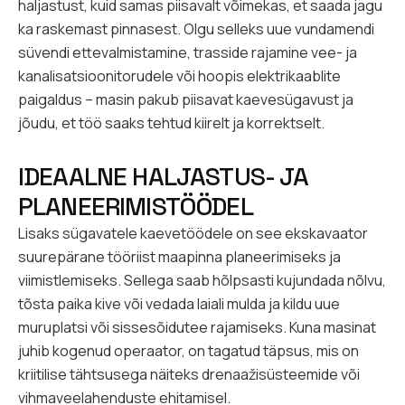
haljastust, kuid samas piisavalt võimekas, et saada jagu
ka raskemast pinnasest. Olgu selleks uue vundamendi
süvendi ettevalmistamine, trasside rajamine vee- ja
kanalisatsioonitorudele või hoopis elektrikaablite
paigaldus – masin pakub piisavat kaevesügavust ja
jõudu, et töö saaks tehtud kiirelt ja korrektselt.
IDEAALNE HALJASTUS- JA
PLANEERIMISTÖÖDEL
Lisaks sügavatele kaevetöödele on see ekskavaator
suurepärane tööriist maapinna planeerimiseks ja
viimistlemiseks. Sellega saab hõlpsasti kujundada nõlvu,
tõsta paika kive või vedada laiali mulda ja kildu uue
muruplatsi või sissesõidutee rajamiseks. Kuna masinat
juhib kogenud operaator, on tagatud täpsus, mis on
kriitilise tähtsusega näiteks drenaažisüsteemide või
vihmaveelahenduste ehitamisel.