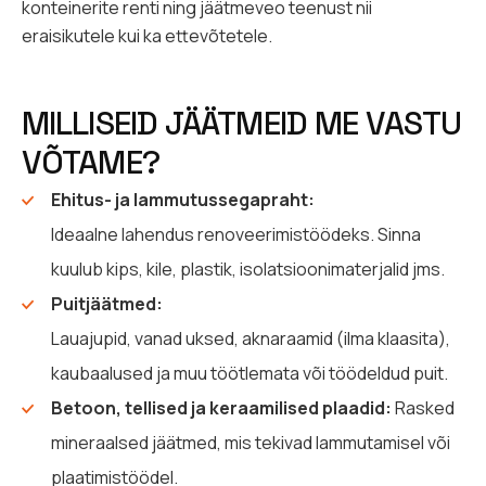
konteinerite renti ning jäätmeveo teenust nii
eraisikutele kui ka ettevõtetele.
MILLISEID JÄÄTMEID ME VASTU
VÕTAME?
Ehitus- ja lammutussegapraht:
Ideaalne lahendus renoveerimistöödeks. Sinna
kuulub kips, kile, plastik, isolatsioonimaterjalid jms.
Puitjäätmed:
Lauajupid, vanad uksed, aknaraamid (ilma klaasita),
kaubaalused ja muu töötlemata või töödeldud puit.
Betoon, tellised ja keraamilised plaadid:
Rasked
mineraalsed jäätmed, mis tekivad lammutamisel või
plaatimistöödel.