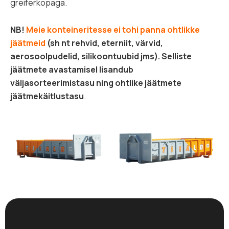
greiferkopaga.
NB!
Meie konteineritesse ei tohi panna ohtlikke
jäätmeid
(sh nt rehvid, eterniit, värvid,
aerosoolpudelid, silikoontuubid jms). Selliste
jäätmete avastamisel lisandub
väljasorteerimistasu ning ohtlike jäätmete
jäätmekäitlustasu
.