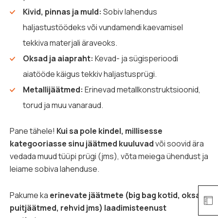
Kivid, pinnas ja muld:
Sobiv lahendus
haljastustöödeks või vundamendi kaevamisel
tekkiva materjali äraveoks.
Oksad ja aiapraht:
Kevad- ja sügisperioodi
aiatööde käigus tekkiv haljastusprügi.
Metallijäätmed:
Erinevad metallkonstruktsioonid,
torud ja muu vanaraud.
Pane tähele!
Kui sa pole kindel, millisesse
kategooriasse sinu jäätmed kuuluvad
või soovid ära
vedada muud tüüpi prügi (jms), võta meiega ühendust ja
leiame sobiva lahenduse.
Pakume ka
erinevate jäätmete (big bag kotid, oksad,
puitjäätmed, rehvid jms) laadimisteenust