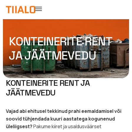
KONTEINERITE RENT
JA JÄÄTMEVEDU
KONTEINERITE RENT JA
JÄÄTMEVEDU
Vajad abi ehitusel tekkinud prahi eemaldamisel või
soovid tühjendada kuuri aastatega kogunenud
üleliigsest?
Pakume kiiret ja usaldusväärset