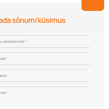
ada sõnum/küsimus
nu nimi/ettevõte
*
nu nimi/ettevõte
*
mail
*
mail
*
ema
eema
num
*
õnum
*