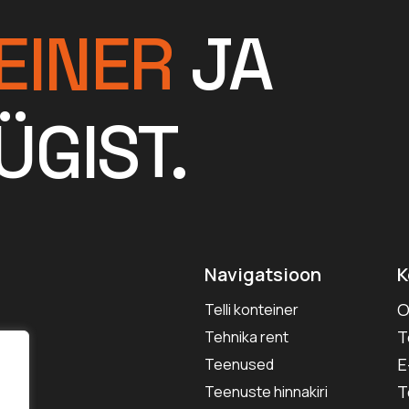
EINER
JA
ÜGIST.
Navigatsioon
K
O
Telli konteiner
T
Tehnika rent
E
Teenused
T
Teenuste hinnakiri