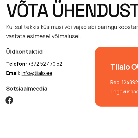
VÕTA ÜHENDUS
Kui sul tekkis küsimusi või vajad abi päringu koos
vastata esimesel võimalusel.
Üldkontaktid
Telefon:
+372 52 470 52
Tiialo 
Email:
info@tiialo.ee
Reg. 124892
Sotsiaalmeedia
Tegevusaadr