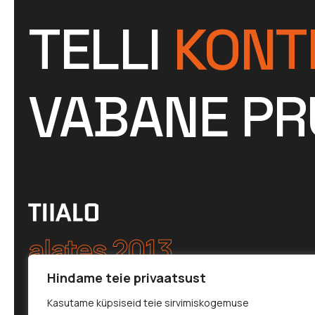
TELLI
KONT
VABANE PR
alates 2013
Hindame teie privaatsust
Kasutame küpsiseid teie sirvimiskogemuse