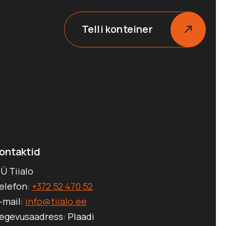
Telli konteiner
ontaktid
Ü Tiialo
elefon:
+372 52 470 52
-mail:
info@tiialo.ee
egevusaadress: Plaadi