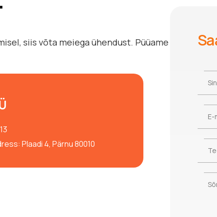
T
Sa
tamisel, siis võta meiega ühendust. Püüame
Si
Si
OÜ
E-
E-
13
ess: Plaadi 4, Pärnu 80010
Te
T
Sõ
S